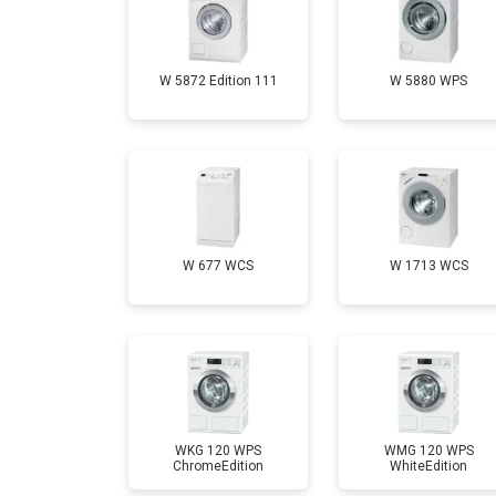
Замена шторок барабана
W 5872 Edition 111
W 5880 WPS
Замена селектора программ
Ремонт аквастопа
Замена опоры бака
W 677 WCS
W 1713 WCS
Замена бака
Замена нижнего противовеса
WKG 120 WPS
WMG 120 WPS
ChromeEdition
WhiteEdition
Замена дозатора моющих средств