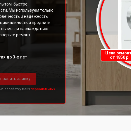
пытом, быстро
сти. Мы используем только
говечность и надежность
кциональность и продлить
 вы могли наслаждаться
оверьте ремонт
Цена ремон
ия до 3-х лет
от 1850 р.
править заявку
 на обработку моих
персональных