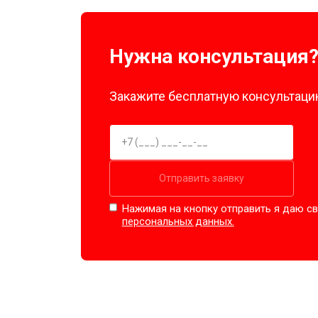
Замена амортизаторов
Нужна консультация
Замена подшипников
Закажите бесплатную консультацию
Замена мотора
Ремонт/замена датчика температу
Отправить заявку
Нажимая на кнопку отправить я даю св
Замена ТЭН
персональных данных.
Замена блока управления
Замена заливного клапана