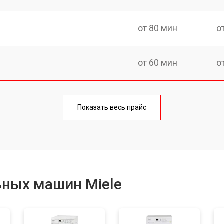
от 80 мин
о
от 60 мин
о
от 100 мин
о
Показать весь прайс
от 70 мин
о
от 120 мин
о
ьных машин Miele
от 80 мин
о