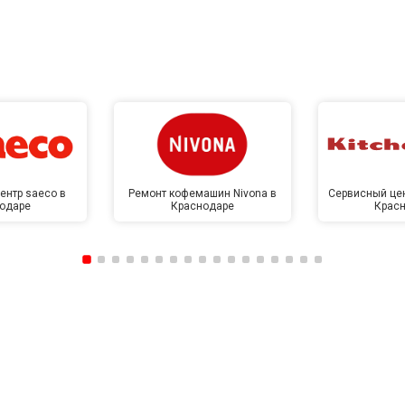
от 70 мин
о
от 60 мин
о
от 100 мин
о
ентр saeco в
Ремонт кофемашин Nivona в
Сервисный цен
одаре
Краснодаре
Крас
от 50 мин
о
от 110 мин
о
от 50 мин
о