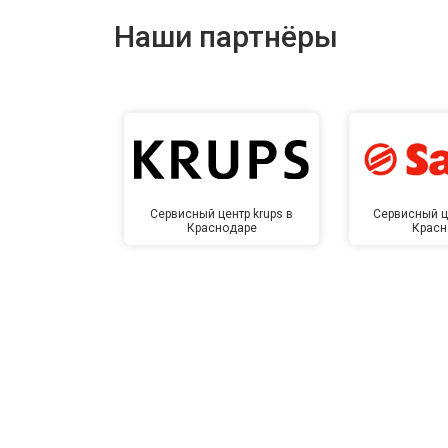
Наши партнёры
Замена заливного шланга
Замена прессостата
Замена сливного насоса
Сервисный центр krups в
Сервисный ц
Краснодаре
Красн
Замена сливного шланга
Замена циркуляционного насоса
Замена УБЛ