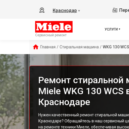
Пере
Краснодар
▼
УСЛУГИ
Сервисный ремонт
Главная
/
Стиральная машина
/
WKG 130 WC
Ремонт стиральной
Miele WKG 130 WCS 
Краснодаре
Нужен качественный ремонт стиральной маши
Краснодаре? Обращайтесь в наш сервисный ц
на ремонте техники Миеле, обеспечивая высок