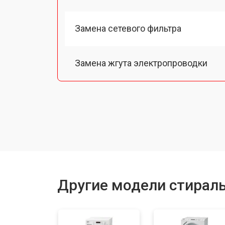
Замена сетевого фильтра
Замена жгута электропроводки
Замена шкива барабана
Замена мотора вентилятора сушки
Замена верхнего противовеса
Другие модели стирал
Замена пружин