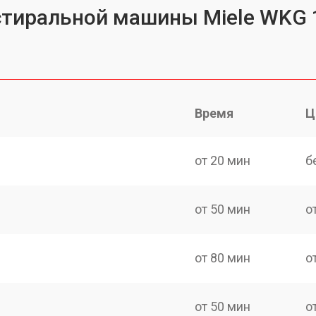
 стиральной машины Miele WKG
Время
Ц
от 20 мин
б
от 50 мин
о
от 80 мин
о
от 50 мин
о