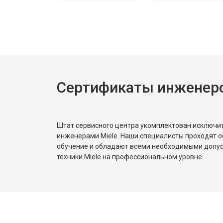
Ремонт или замена петли двери
Ремонт или замена патрубка
Сертификаты инженеро
Ремонт платы управления (восстан
Штат сервисного центра укомплектован исключ
Корпусный ремонт (замена резинок,
инженерами Miele. Наши специалисты проходят о
обучение и обладают всеми необходимыми допу
техники Miele на профессиональном уровне.
Замена крестовины
Замена щёток