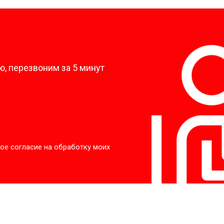
от 50 мин
о
?
от 90 мин
о
, перезвоним за 5 минут
от 70 мин
о
ры
от 70 мин
о
ое согласие на обработку моих
от 50 мин
о
от 100 мин
о
от 60 мин
о