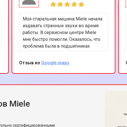
Моя стиральная машина Miele начала
издавать странные звуки во время
работы. В сервисном центре Miele
мне быстро помогли. Оказалось, что
проблема была в подшипниках
барабана. Ремонт был выполнен
эффективно и в короткие сроки. Я
Отзыв из
Google maps
впечатлен уровнем сервиса и
рекомендую этот центр всем
владельцам техники Miele.
в Miele
ительно сертифицированными