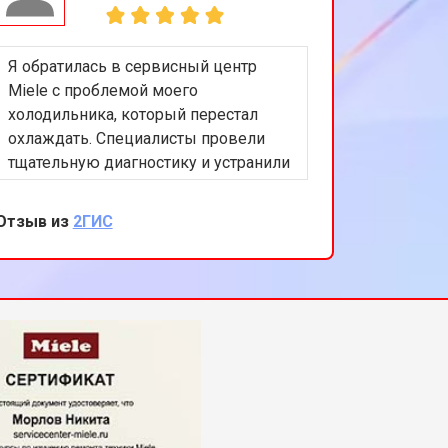
Я обратилась в сервисный центр
Miele с проблемой моего
холодильника, который перестал
охлаждать. Специалисты провели
тщательную диагностику и устранили
неисправность в системе
охлаждения. Работа была выполнена
Отзыв из
2ГИС
быстро и качественно. Я очень
довольна результатом и благодарна
за внимательное и
профессиональное обслуживание.