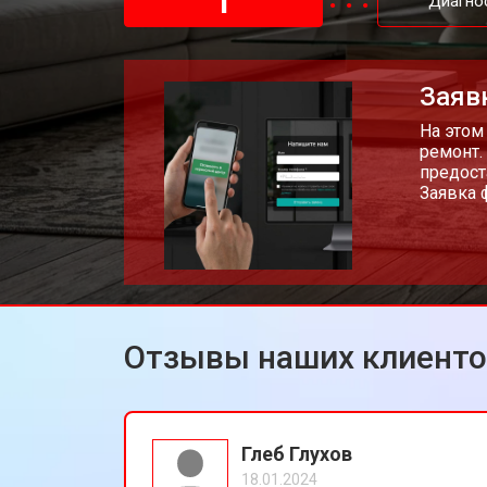
1
Диагно
Заяв
На этом
ремонт.
предост
Заявка 
Отзывы наших клиент
Глеб Глухов
18.01.2024