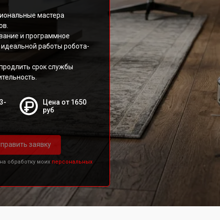
сиональные мастера
ов.
вание и программное
 идеальной работы робота-
 продлить срок службы
ительность.
3-
Цена от 1650
руб
править заявку
 на обработку моих
персональных