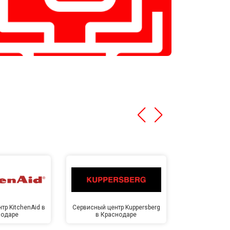
тр KitchenAid в
Сервисный центр Kuppersberg
Сервисный ц
нодаре
в Краснодаре
Крас