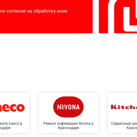
ое согласие на обработку моих
ентр saeco в
Ремонт кофемашин Nivona в
Сервисный цен
одаре
Краснодаре
Крас