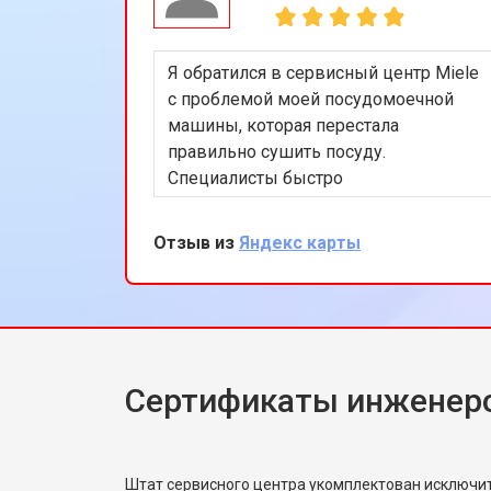
Я обратился в сервисный центр Miele
с проблемой моей посудомоечной
машины, которая перестала
правильно сушить посуду.
Специалисты быстро
диагностировали и устранили
проблему, заменив некоторые
Отзыв из
Яндекс карты
изношенные детали. Я остался
доволен качеством работы и
внимательным отношением
персонала. Спасибо за вашу
профессиональную помощь!
Сертификаты инженеро
Штат сервисного центра укомплектован исключ