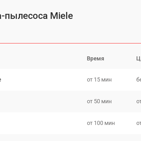
-пылесоса Miele
Время
Ц
e
от 15 мин
б
от 50 мин
о
от 100 мин
о