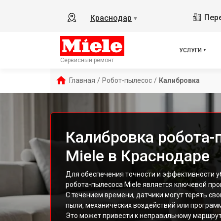
Пере
Краснодар
▼
УСЛУГИ
Сервисный ремонт
Главная
/
Робот-пылесос
/
Калибровка
Калибровка робота-
Miele в Краснодаре
Для обеспечения точности и эффективности у
робота-пылесоса Miele является ключевой про
С течением времени, датчики могут терять сво
пыли, механических воздействий или програм
Это может привести к неправильному маршруту