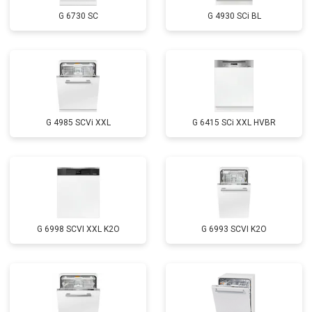
Замена заливного шланга с
от 1100 ₽
Заказать
системой Аквастоп
G 6730 SC
G 4930 SCi BL
Замена заливного шланга
от 850 ₽
Заказать
Диагностика
бесплатно
Заказать
G 4985 SCVi XXL
G 6415 SCi XXL HVBR
G 6998 SCVI XXL K2O
G 6993 SCVI K2O