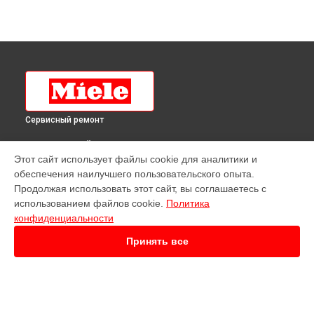
Сервисный ремонт
ВЫБЕРИ СВОЙ ГОРОД
Этот сайт использует файлы cookie для аналитики и
Ремонт посудомоечной машины G 6997 SCVi XXL K2O Miele
обеспечения наилучшего пользовательского опыта.
в
Краснодаре
Продолжая использовать этот сайт, вы соглашаетесь с
Ремонт посудомоечной машины G 6997 SCVi XXL K2O Miele
использованием файлов cookie.
Политика
в
Ростове-на-Дону
конфиденциальности
Ремонт посудомоечной машины G 6997 SCVi XXL K2O Miele
в
Нижнем Новгороде
Принять все
Ремонт посудомоечной машины G 6997 SCVi XXL K2O Miele
в
Новосибирске
Ремонт посудомоечной машины G 6997 SCVi XXL K2O Miele
в
Челябинске
Ремонт посудомоечной машины G 6997 SCVi XXL K2O Miele