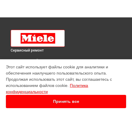
Сервисный ремонт
ВЫБЕРИ СВОЙ ГОРОД
Этот сайт использует файлы cookie для аналитики и
Ремонт посудомоечной машины G 6620 SC Miele в
обеспечения наилучшего пользовательского опыта.
Краснодаре
Продолжая использовать этот сайт, вы соглашаетесь с
Ремонт посудомоечной машины G 6620 SC Miele в
Ростове-
использованием файлов cookie.
Политика
на-Дону
конфиденциальности
Ремонт посудомоечной машины G 6620 SC Miele в
Нижнем
Новгороде
Принять все
Ремонт посудомоечной машины G 6620 SC Miele в
Новосибирске
Ремонт посудомоечной машины G 6620 SC Miele в
Челябинске
Ремонт посудомоечной машины G 6620 SC Miele в