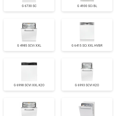
Замена заливного шланга с
от 1100 ₽
Заказать
системой Аквастоп
G 6730 SC
G 4930 SCi BL
Замена заливного шланга
от 850 ₽
Заказать
Диагностика
бесплатно
Заказать
G 4985 SCVi XXL
G 6415 SCi XXL HVBR
G 6998 SCVI XXL K2O
G 6993 SCVI K2O