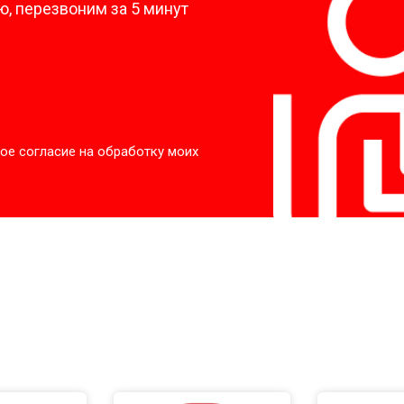
, перезвоним за 5 минут
от 60 мин
о
от 40 мин
о
от 60 мин
о
ое согласие на обработку моих
 креплений, кнопок)
от 40 мин
о
овление)
от 80 мин
о
от 50 мин
о
от 50 мин
о