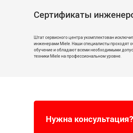
Сертификаты инженеро
Замена платы сенсорного управле
Замена водоприёмника
Штат сервисного центра укомплектован исключ
инженерами Miele. Наши специалисты проходят о
обучение и обладают всеми необходимыми допу
Замена панели управления
техники Miele на профессиональном уровне.
Замена блока управления
Замена ТЭН
Ремонт/замена датчика температу
Нужна консультация