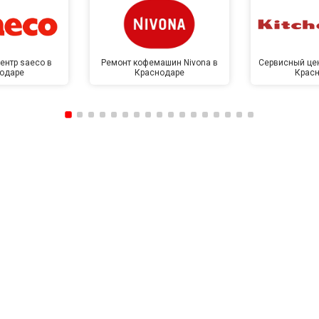
от 50 мин
о
ентр saeco в
Ремонт кофемашин Nivona в
Сервисный цен
одаре
Краснодаре
Крас
от 60 мин
о
от 40 мин
о
ркуляционного насоса
от 60 мин
о
о элемента
от 50 мин
о
от 60 мин
о