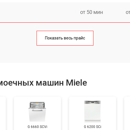
от 50 мин
о
от 100 мин
о
Показать весь прайс
от 40 мин
о
от 60 мин
о
моечных машин Miele
от 50 мин
о
от 60 мин
о
G 6660 SCVi
G 6200 SCi