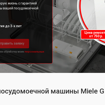
орую жизнь с гарантией
ты вашей посудомоечной
ия до 3-х лет
Цена ремон
от 750 р.
править заявку
 на обработку моих
персональных
посудомоечной машины Miele G 