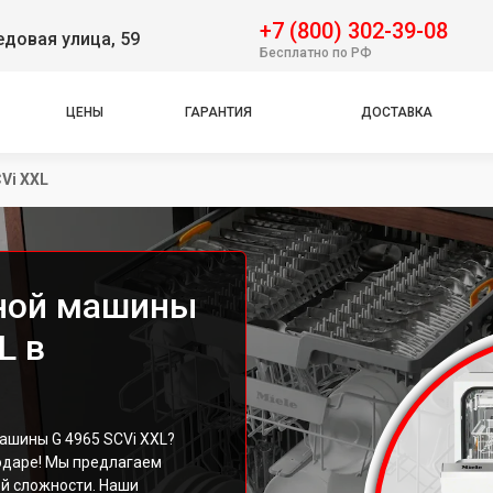
+7 (800) 302-39-08
довая улица, 59
Бесплатно по РФ
ЦЕНЫ
ГАРАНТИЯ
ДОСТАВКА
CVi XXL
ной машины
L в
ашины G 4965 SCVi XXL?
нодаре! Мы предлагаем
й сложности. Наши