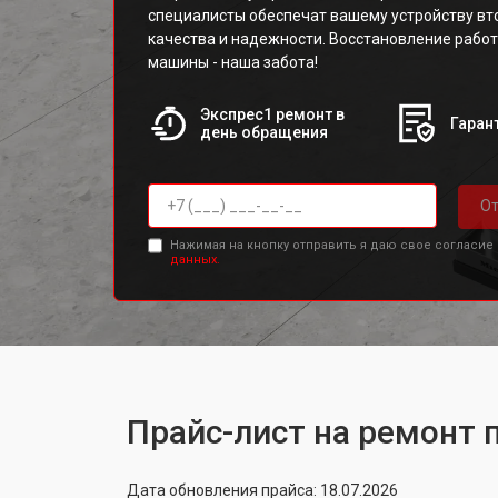
специалисты обеспечат вашему устройству вт
качества и надежности. Восстановление рабо
машины - наша забота!
Экспрес1 ремонт в
Гарант
день обращения
От
Нажимая на кнопку отправить я даю свое согласие
данных.
Прайс-лист на ремонт 
Дата обновления прайса: 18.07.2026