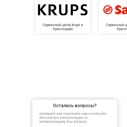
Замена заливного клапана
Сервисный центр krups в
Сервисный ц
Краснодаре
Красн
Замена расходомера
Замена разбрызгивателя
Замена пускового конденсатора ци
Замена проточного нагревательног
Остались вопросы?
Замена прессостата
Напишите или позвоните нам и получите
бесплатную консультацию по
интересующему Вас вопросу.