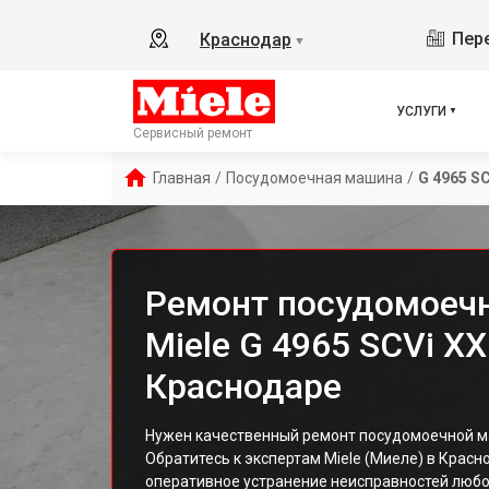
Пере
Краснодар
▼
УСЛУГИ
Сервисный ремонт
Главная
/
Посудомоечная машина
/
G 4965 S
Ремонт посудомоеч
Miele G 4965 SCVi XX
Краснодаре
Нужен качественный ремонт посудомоечной м
Обратитесь к экспертам Miele (Миеле) в Крас
оперативное устранение неисправностей любо