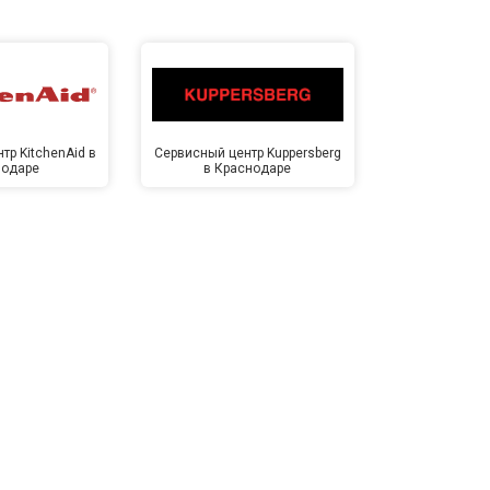
тр KitchenAid в
Сервисный центр Kuppersberg
Сервисный ц
нодаре
в Краснодаре
Крас