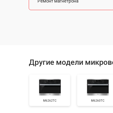
Ремонт магнетрона
Ремонт механизма открывания две
Ремонт двигателя поддона
Замена силового трансформатора
Другие модели микров
Замена ТЭН
Замена таймера
M6262TC
M6260TC
Замена конденсатора