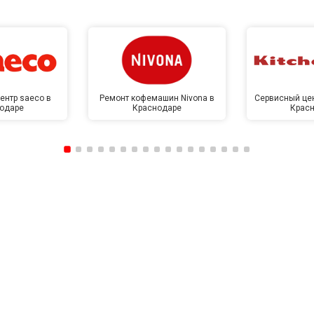
ентр saeco в
Ремонт кофемашин Nivona в
Сервисный цен
одаре
Краснодаре
Крас