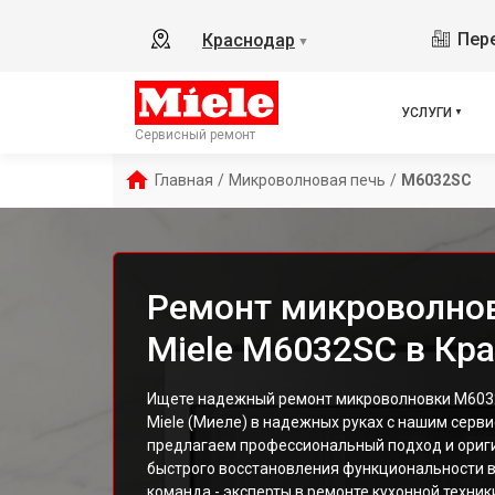
Пере
Краснодар
▼
УСЛУГИ
Сервисный ремонт
Главная
/
Микроволновая печь
/
M6032SC
Ремонт микроволно
Miele M6032SC в Кр
Ищете надежный ремонт микроволновки M603
Miele (Миеле) в надежных руках с нашим серв
предлагаем профессиональный подход и ориг
быстрого восстановления функциональности в
команда - эксперты в ремонте кухонной техники