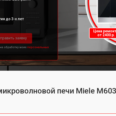
ия до 3-х лет
Цена ремон
от 2400 р.
править заявку
 на обработку моих
персональных
микроволновой печи Miele M60