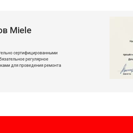
овление)
от 120 мин
о
в Miele
от 50 мин
о
ительно сертифицированными
бязательное регулярное
сками для проведения ремонта