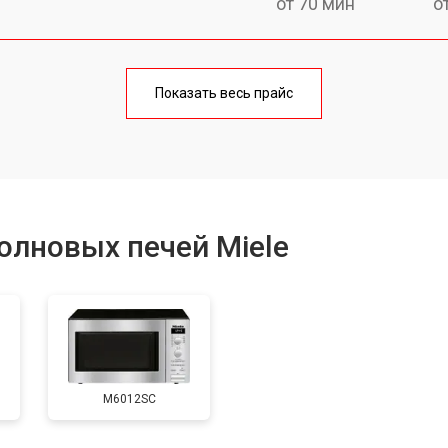
от 70 мин
о
ри
от 100 мин
о
Показать весь прайс
от 70 мин
о
от 90 мин
о
олновых печей Miele
от 60 мин
о
от 80 мин
о
M6012SC
от 70 мин
о