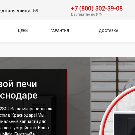
+7 (800) 302-39-08
довая улица, 59
Бесплатно по РФ
ЦЕНЫ
ГАРАНТИЯ
ДОСТАВКА
вой печи
аснодаре
2SC? Ваша микроволновка
исом в Краснодаре! Мы
инальные запчасти для
ашего устройства. Наша
 Miele. Быстрый и