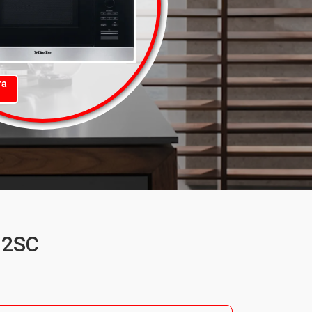
та
32SC