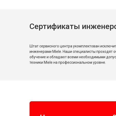
Ремонт платы управления (восстан
Сертификаты инженеро
Замена лампочки
Штат сервисного центра укомплектован исключ
инженерами Miele. Наши специалисты проходят о
обучение и обладают всеми необходимыми допу
техники Miele на профессиональном уровне.