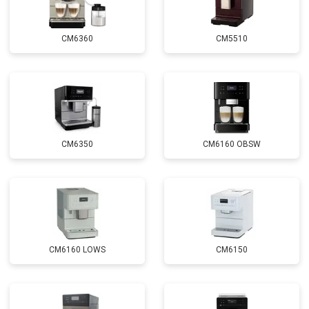
CM6360
CM5510
CM6350
CM6160 OBSW
CM6160 LOWS
CM6150