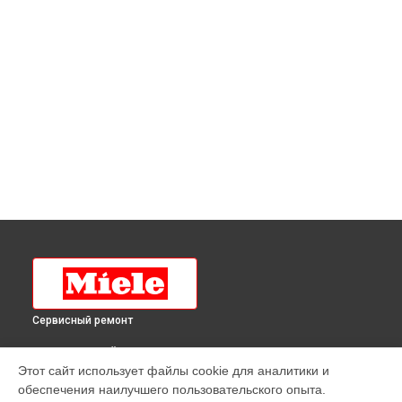
Сервисный ремонт
ВЫБЕРИ СВОЙ ГОРОД
Этот сайт использует файлы cookie для аналитики и
Ремонт кофемашины CM6560 GRPF Miele в
Краснодаре
обеспечения наилучшего пользовательского опыта.