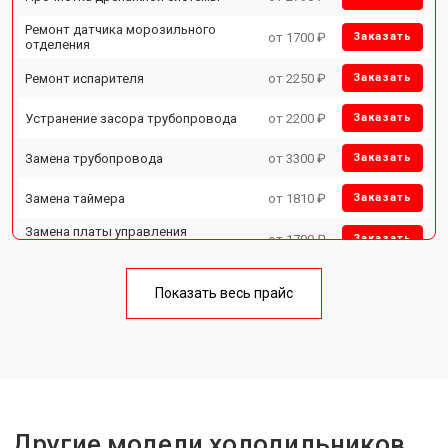
Ремонт датчика морозильного
от 1700 ₽
Заказать
отделения
Ремонт испарителя
от 2250 ₽
Заказать
Устранение засора трубопровода
от 2200 ₽
Заказать
Замена трубопровода
от 3300 ₽
Заказать
Замена таймера
от 1810 ₽
Заказать
Замена платы управления
от 1700 ₽
Заказать
(мат.платы, мейн платы)
Ремонт/замена датчика
от 2550 ₽
Заказать
температуры
Показать весь прайс
Замена термостата
от 1700 ₽
Заказать
Замена дефростера
от 4750 ₽
Заказать
Замена мотор-компрессора
от 3650 ₽
Заказать
Другие модели холодильников
Замена нагревателя испарителя
от 2550 ₽
Заказать