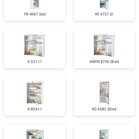
FN 4967 Sed
KF 9757 iD
K 521 I-1
KWFN 8706 SEed
K 854 I-1
KD 6582 SDed