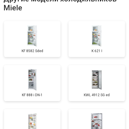
Miele
Замена нагревателя оттайки
от 2300 ₽
Заказать
Замена реле
от 2550 ₽
Заказать
Устранение утечки хладагента
от 1900 ₽
Заказать
KF 8582 Sded
K 621 I
KF 888 i DN-1
KWL 4912 SG ed