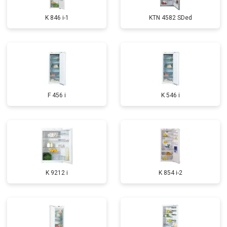
K 846 i-1
KTN 4582 SDed
F 456 i
K 546 i
K 9212 i
K 854 i-2