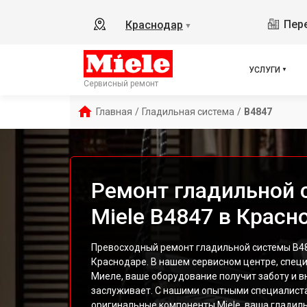
Пере
Краснодар
▼
УСЛУГИ
Сервисный ремонт
Главная
/
Гладильная система
/
B4847
Ремонт гладильной
Miele B4847 в Красн
Превосходный ремонт гладильной системы B48
Краснодаре. В нашем сервисном центре, спец
Миеле, ваше оборудование получит заботу и в
заслуживает. С нашими опытными специалис
оригинальные компоненты Miele, ваша гладиль