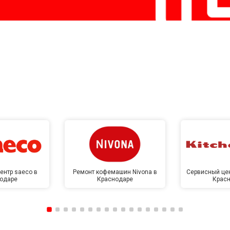
ентр saeco в
Ремонт кофемашин Nivona в
Сервисный цен
одаре
Краснодаре
Крас