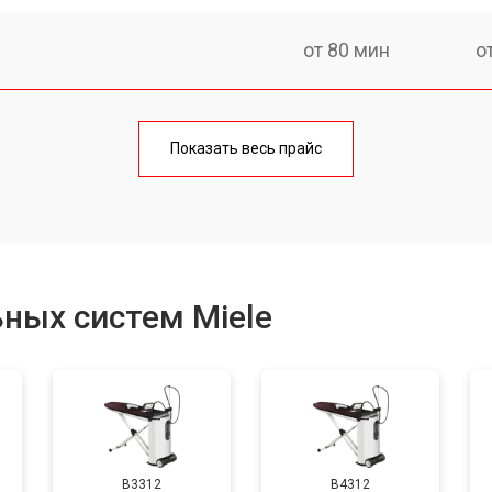
от 80 мин
о
швы
от 130 мин
о
Показать весь прайс
от 60 мин
о
от 110 мин
о
ных систем Miele
B3312
B4312