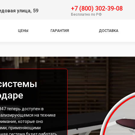
+7 (800) 302-39-08
довая улица, 59
Бесплатно по РФ
ЦЕНЫ
ГАРАНТИЯ
ДОСТАВКА
 системы
одаре
47 теперь доступен в
иализирующемся на технике
нимание, которые оно
тами, применяющими
ная система будет работать