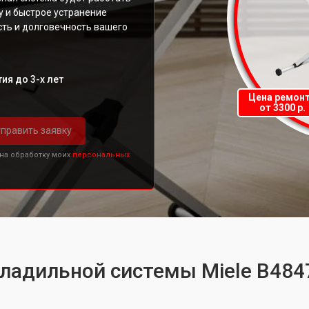
у и быстрое устранение
ть и долговечность вашего
ия до 3-х лет
Цена ремон
от 3300 р.
править заявку
 на обработку моих
персональных
гладильной системы Miele B484