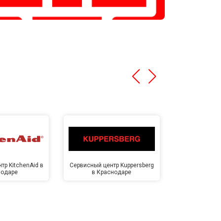
тр KitchenAid в
Сервисный центр Kuppersberg
Сервисный ц
нодаре
в Краснодаре
Крас