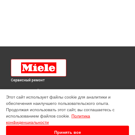
Сервисный ремонт
ВЫБЕРИ СВОЙ ГОРОД
Этот сайт использует файлы cookie для аналитики и
Ремонт гладильной системы Miele в
Краснодаре
обеспечения наилучшего пользовательского опыта.
Ремонт гладильной системы Miele в
Ростове-на-Дону
Продолжая использовать этот сайт, вы соглашаетесь с
Ремонт гладильной системы Miele в
Нижнем Новгороде
использованием файлов cookie.
Политика
конфиденциальности
Ремонт гладильной системы Miele в
Новосибирске
Ремонт гладильной системы Miele в
Челябинске
Принять все