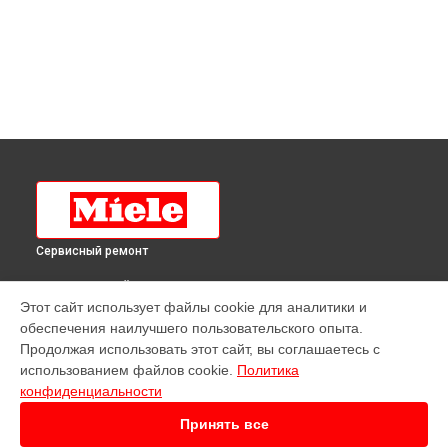
Сервисный ремонт
ВЫБЕРИ СВОЙ ГОРОД
Этот сайт использует файлы cookie для аналитики и
Ремонт духового шкафа H 4540 B KAT WH Miele в
обеспечения наилучшего пользовательского опыта.
Краснодаре
Продолжая использовать этот сайт, вы соглашаетесь с
Ремонт духового шкафа H 4540 B KAT WH Miele в
Ростове-
использованием файлов cookie.
Политика
на-Дону
конфиденциальности
Ремонт духового шкафа H 4540 B KAT WH Miele в
Нижнем
Новгороде
Принять все
Ремонт духового шкафа H 4540 B KAT WH Miele в