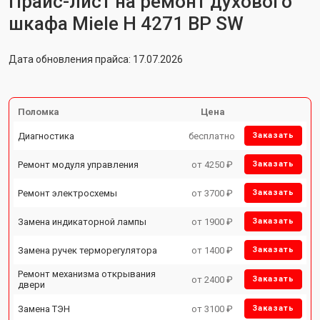
Прайс-лист на ремонт духового
шкафа Miele H 4271 BP SW
Дата обновления прайса: 17.07.2026
Поломка
Цена
Диагностика
бесплатно
Заказать
Ремонт модуля управления
от 4250 ₽
Заказать
Ремонт электросхемы
от 3700 ₽
Заказать
Замена индикаторной лампы
от 1900 ₽
Заказать
Замена ручек терморегулятора
от 1400 ₽
Заказать
Ремонт механизма открывания
от 2400 ₽
Заказать
двери
Замена ТЭН
от 3100 ₽
Заказать