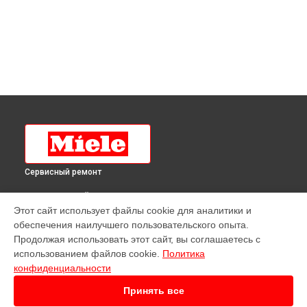
Сервисный ремонт
ВЫБЕРИ СВОЙ ГОРОД
Этот сайт использует файлы cookie для аналитики и
Ремонт духового шкафа H 4271 BP SW Miele в
Краснодаре
обеспечения наилучшего пользовательского опыта.
Ремонт духового шкафа H 4271 BP SW Miele в
Ростове-на-
Продолжая использовать этот сайт, вы соглашаетесь с
Дону
использованием файлов cookie.
Политика
Ремонт духового шкафа H 4271 BP SW Miele в
Нижнем
конфиденциальности
Новгороде
Принять все
Ремонт духового шкафа H 4271 BP SW Miele в
Новосибирске