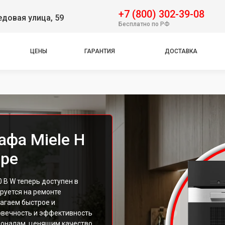
+7 (800) 302-39-08
довая улица, 59
Бесплатно по РФ
ЦЕНЫ
ГАРАНТИЯ
ДОСТАВКА
афа Miele H
аре
 B W теперь доступен в
руется на ремонте
агаем быстрое и
овечность и эффективность
ионалам, ценящим качество