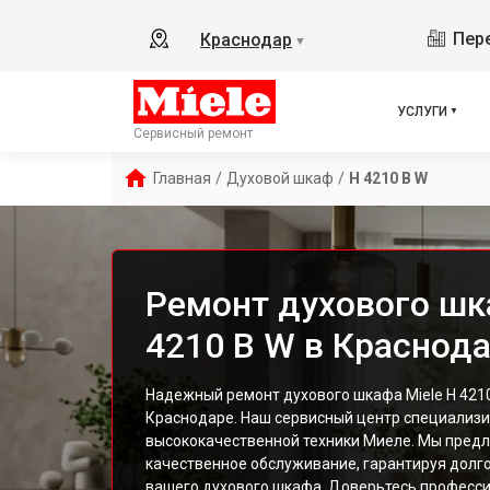
Пере
Краснодар
▼
УСЛУГИ
Сервисный ремонт
Главная
/
Духовой шкаф
/
H 4210 B W
Ремонт духового шк
4210 B W в Краснод
Надежный ремонт духового шкафа Miele H 4210
Краснодаре. Наш сервисный центр специализи
высококачественной техники Миеле. Мы предл
качественное обслуживание, гарантируя долг
вашего духового шкафа. Доверьтесь професс