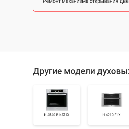
Ремонт механизма открывания две
Замена ТЭН
Замена таймера
Замена шнура питания
Другие модели духовы
Замена термодатчика
Замена панели управления
H 4540 B KAT IX
H 4210 E IX