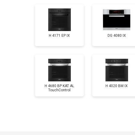
H 4171 EP IX
DG 4080 IX
H 4680 BP KAT AL
H 4020 BM IX
TouchControl