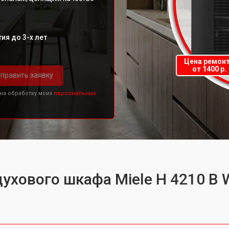
ия до 3-х лет
Цена ремон
от 1400 р.
править заявку
 на обработку моих
персональных
духового шкафа Miele H 4210 B 