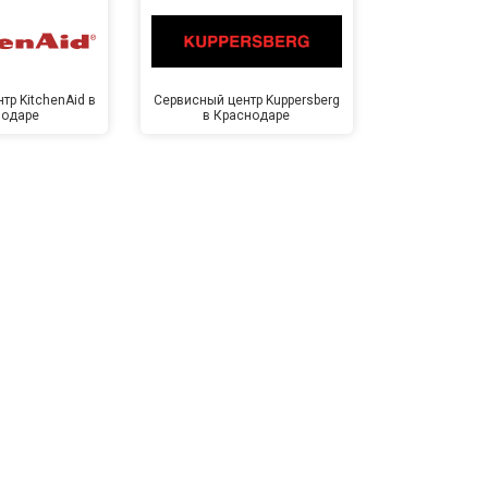
тр KitchenAid в
Сервисный центр Kuppersberg
Сервисный ц
нодаре
в Краснодаре
Крас