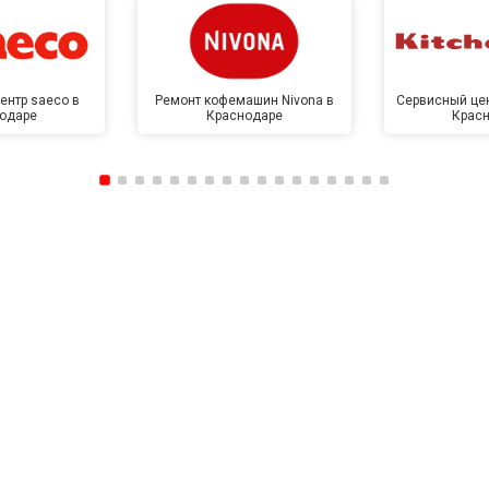
ентр saeco в
Ремонт кофемашин Nivona в
Сервисный цен
одаре
Краснодаре
Крас