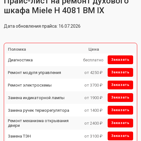
Прайс-лист на ремонт духового
шкафа Miele H 4081 ВМ IX
Дата обновления прайса: 16.07.2026
Поломка
Цена
Диагностика
бесплатно
Заказать
Ремонт модуля управления
от 4250 ₽
Заказать
Ремонт электросхемы
от 3700 ₽
Заказать
Замена индикаторной лампы
от 1900 ₽
Заказать
Замена ручек терморегулятора
от 1400 ₽
Заказать
Ремонт механизма открывания
от 2400 ₽
Заказать
двери
Замена ТЭН
от 3100 ₽
Заказать