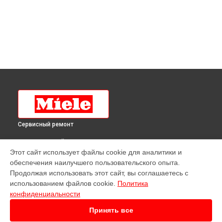
Сервисный ремонт
ВЫБЕРИ СВОЙ ГОРОД
Этот сайт использует файлы cookie для аналитики и
Ремонт духового шкафа H 4081 ВМ IX Miele в
Краснодаре
обеспечения наилучшего пользовательского опыта.
Ремонт духового шкафа H 4081 ВМ IX Miele в
Ростове-на-
Продолжая использовать этот сайт, вы соглашаетесь с
Дону
использованием файлов cookie.
Политика
Ремонт духового шкафа H 4081 ВМ IX Miele в
Нижнем
конфиденциальности
Новгороде
Принять все
Ремонт духового шкафа H 4081 ВМ IX Miele в
Новосибирске